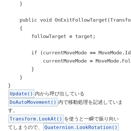
    }

    public void OnExitFollowTarget(Transfo
    {

        followTarget = target;

        if (currentMoveMode == MoveMode.Idl
            currentMoveMode = MoveMode.Foll
        }

    }

Update()
内から呼び出している
DoAutoMovement()
内で移動処理を記述していま
す。
Transform.LookAt()
を使うと一瞬で振り向い
てしまうので、
Quaternion.LookRotation()