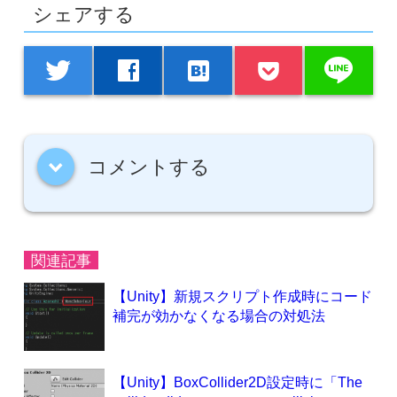
シェアする
line
twitter
facebook
hatenabookmark
コメントする
down
関連記事
【Unity】新規スクリプト作成時にコード
補完が効かなくなる場合の対処法
【Unity】BoxCollider2D設定時に「The