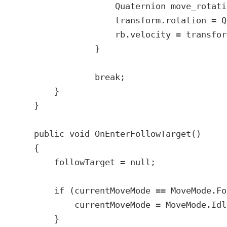
                    Quaternion move_rotati
                    transform.rotation = Q
                    rb.velocity = transfor
                }

                break;

        }

    }

    public void OnEnterFollowTarget()

    {

        followTarget = null;

        if (currentMoveMode == MoveMode.Fo
            currentMoveMode = MoveMode.Idle
        }
