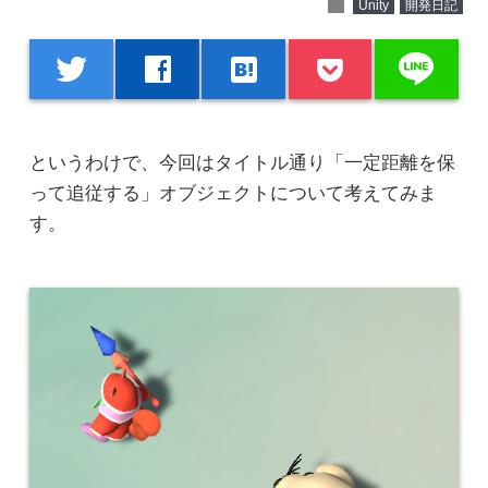
folder
Unity
開発日記
line
twitter
facebook
hatenabookmark
というわけで、今回はタイトル通り「一定距離を保
って追従する」オブジェクトについて考えてみま
す。