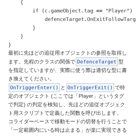
    {

        if (c.gameObject.tag == "Player") {
            defenceTarget.OnExitFollowTarg
        }

    }

最初に先ほどの追従用オブジェクトの参照を取得し
ます。先程のクラスの関係で
DefenceTarget
型
を指定していますが、実際に使う際は適切な型に書
き換えてください。
OnTriggerEnter()
と
OnTriggerExit()
で特
定のオブジェクト (ここでは「Player」というタグ
で判定) の判定を検知し、先ほどの追従オブジェク
ト用スクリプトで定義した関数を呼び出します。
コライダーベースで移動モードの切替を行うことで
「一定範囲内にいる時は止まる」が楽に実現できる