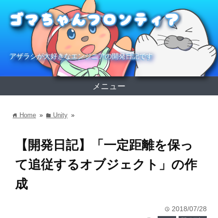
アザラシが大好きなエンジニアの開発日記です
メニュー
Home
»
Unity
»
home
folder
【開発日記】「一定距離を保っ
て追従するオブジェクト」の作
成
2018/07/28
time