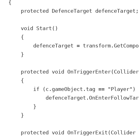
{

    protected DefenceTarget defenceTarget;

    void Start()

    {

        defenceTarget = transform.GetCompo
    }

    protected void OnTriggerEnter(Collider 
    {

        if (c.gameObject.tag == "Player") {
            defenceTarget.OnEnterFollowTar
        }

    }

    protected void OnTriggerExit(Collider c