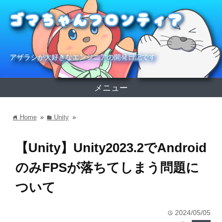
アザラシが大好きなエンジニアの開発日記です
メニュー
Home
»
Unity
»
home
folder
【Unity】Unity2023.2でAndroid
のみFPSが落ちてしまう問題に
ついて
2024/05/05
time