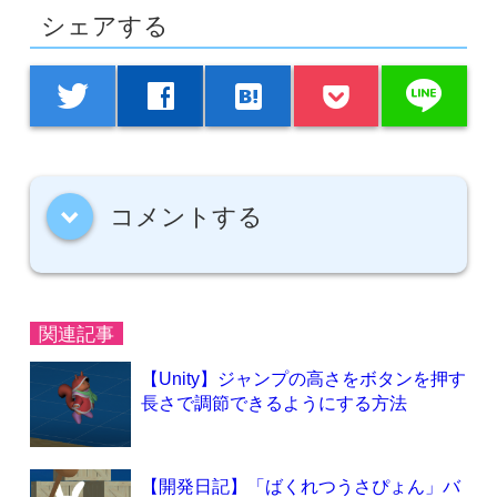
シェアする
line
twitter
facebook
hatenabookmark
コメントする
down
関連記事
【Unity】ジャンプの高さをボタンを押す
長さで調節できるようにする方法
【開発日記】「ばくれつうさぴょん」バ