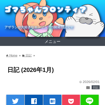
アザラシが大好きなエンジニアの開発日記です
メニュー
Home
»
日記
»
home
folder
日記 (2026年1月)
2026/02/01
time
folder
日記
line
twitter
facebook
hatenabookmark