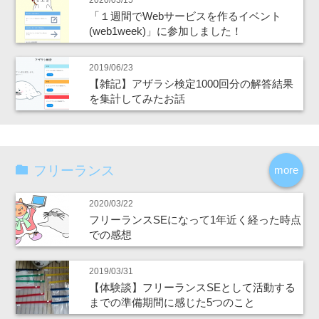
「１週間でWebサービスを作るイベント
(web1week)」に参加しました！
2019/06/23
【雑記】アザラシ検定1000回分の解答結果
を集計してみたお話
フリーランス
more
2020/03/22
フリーランスSEになって1年近く経った時点
での感想
2019/03/31
【体験談】フリーランスSEとして活動する
までの準備期間に感じた5つのこと