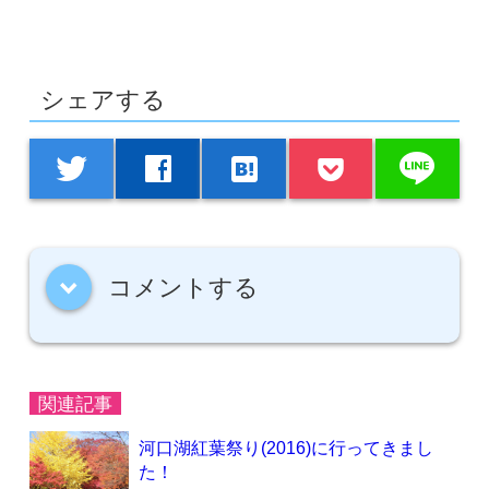
シェアする
line
twitter
facebook
hatenabookmark
コメントする
down
関連記事
河口湖紅葉祭り(2016)に行ってきまし
た！